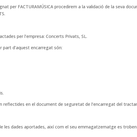
gnat per FACTURAMÚSICA procedirem a la validació de la seva docume
TS.
actades per l’empresa: Concerts Privats, SL.
er part d’aquest encarregat són:
is.
n reflectides en el document de seguretat de l’encarregat del trac
t de les dades aportades, així com el seu emmagatzematge es troben 