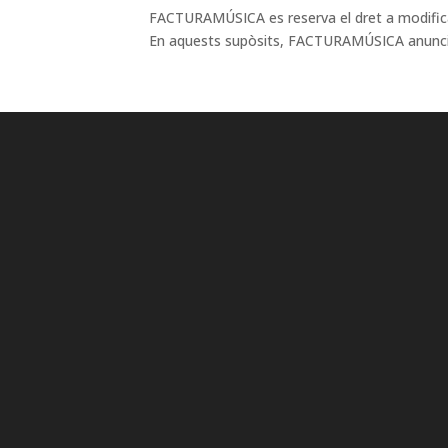
FACTURAMÚSICA es reserva el dret a modificar l
En aquests supòsits, FACTURAMÚSICA anunciar