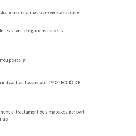
ria una informació prèvia sol·licitant el
de les seves obligacions amb les
orreu postal a:
. i indicant en l’assumpte “PROTECCIÓ DE
entint el tractament dels mateixos per part
nals.