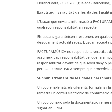
Florenci Valls, 68 08700 Igualada (Barcelona
Exactitud i veracitat de les dades facilit
L’Usuari que envia la informació a FACTURAMÚ
qualsevol responsabilitat al respecte.
Els usuaris garanteixen i responen, en qualsev
degudament actualitzades. L’usuari accepta pr
FACTURAMÚSICA no respon de la veracitat de l
assumeix cap responsabilitat pel que fa a hi
responsabilitat davant de qualsevol dany o per
per FACTURAMÚSICA sempre que procedeixi 
Subministrament de les dades personals p
Un cop emplenats els diferents formularis
remetrà un correu electrònic de confirmació a
Un cop comprovada la documentació remesa pe
signat en LÍNIA.