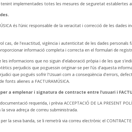
), tenint implementades totes les mesures de seguretat establertes a
ades.
SICA és l’únic responsable de la veracitat i correcció de les dade
ol cas, de l’exactitud, vigència i autenticitat de les dades personals
oporcionar informació completa i correcta en el formulari de registr
es informacions que no siguin d’elaboració pròpia i de les que s’in
potètics perjudicis que poguessin originar-se per l’ús d’aquesta in
judici que pogués sofrir l’Usuari com a conseqüència d’errors, defect
de fonts alienes a FACTURAMÚSICA.
er a emplenar i signatura de contracte entre l’usuari
i FACT
 i la documentació requerida, i prèvia ACCEPTACIÓ DE LA PRESENT
 la seva adreça de correu subministrada.
r la seva banda, se li remetrà via correu electrònic el CONTRACT