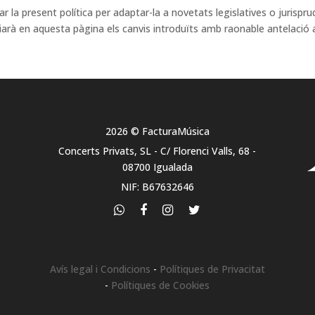
a present política per adaptar-la a novetats legislatives o jurisprude
à en aquesta pàgina els canvis introduïts amb raonable antelació a
2026 © FacturaMúsica
Concerts Privats, SL - C/ Florenci Valls, 68 -
08700 Igualada
NIF: B67632646
Avís legal i Condicions
-
Polítiques de Privacitat
-
Polítiques de Cookies