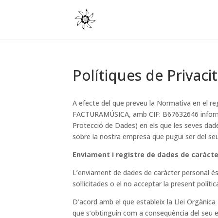
Polítiques de Privaci
A efecte del que preveu la Normativa en el re
FACTURAMÚSICA, amb CIF: B67632646 informa a l
Protecció de Dades) en els que les seves dades 
sobre la nostra empresa que pugui ser del seu
Enviament i registre de dades de caràcte
L’enviament de dades de caràcter personal és o
sol·licitades o el no acceptar la present polít
D’acord amb el que estableix la Llei Orgànic
que s’obtinguin com a conseqüència del seu e