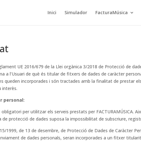
Inici
Simulador
FacturaMúsica
tat
glament UE 2016/679 de la Llei orgànica 3/2018 de Protecció de dade
’Usuari de què és titular de fitxers de dades de caràcter personal 
queden incorporades i són tractades amb la finalitat de prestar els ser
 interès.
r personal:
bligatori per utilitzar els serveis prestats per FACTURAMÚSICA. Així 
ica de protecció de dades suposa la impossibilitat de subscriure, regis
a 15/1999, de 13 de desembre, de Protecció de Dades de Caràcter Per
nviament de dades personals, seran incorporades a un fitxer titula