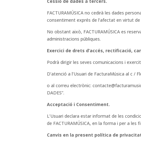
Cessió de dades a tercers.
FACTURAMÚSICA no cedirà les dades personals a 
consentiment exprés de l’afectat en virtut de 
No obstant això, FACTURAMÚSICA es reserva el 
administracions públiques.
Exercici de drets d’accés, rectificació, can
Podrà dirigir les seves comunicacions i exercita
D’atenció a l’Usuari de FacturaMúsica al c / F
o al correu electrònic: contacte@facturamusi
DADES”.
Acceptació i Consentiment.
L’Usuari declara estar informat de les condic
de FACTURAMÚSICA, en la forma i per a les fin
Canvis en la present política de privacita