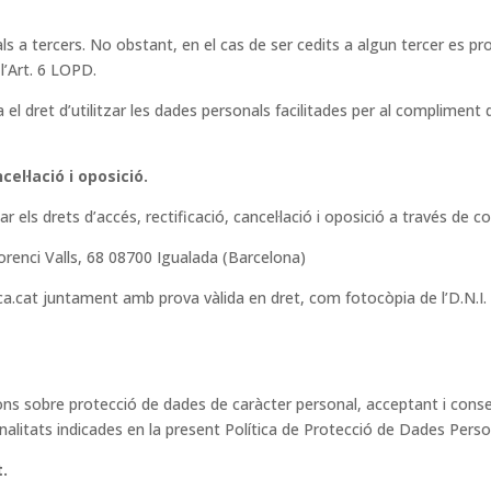
tercers. No obstant, en el cas de ser cedits a algun tercer es produi
l’Art. 6 LOPD.
dret d’utilitzar les dades personals facilitades per al compliment 
cel·lació i oposició.
r els drets d’accés, rectificació, cancel·lació i oposició a través de c
lorenci Valls, 68 08700 Igualada (Barcelona)
ca.cat juntament amb prova vàlida en dret, com fotocòpia de l’D.N.I
ions sobre protecció de dades de caràcter personal, acceptant i cons
alitats indicades en la present Política de Protecció de Dades Perso
t.